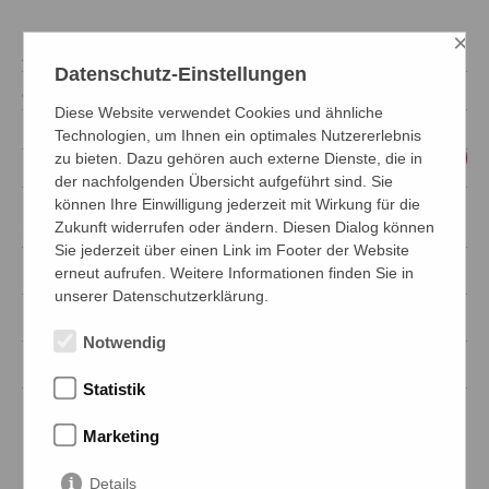
×
Artikelnummer
Datenschutz-Einstellungen
ca. Produktgewicht
Diese Website verwendet Cookies und ähnliche
Bestelleinheit
Technologien, um Ihnen ein optimales Nutzererlebnis
zu bieten. Dazu gehören auch externe Dienste, die in
Preiseinheit (PE)
der nachfolgenden Übersicht aufgeführt sind. Sie
können Ihre Einwilligung jederzeit mit Wirkung für die
32475-1
Zukunft widerrufen oder ändern. Diesen Dialog können
Sie jederzeit über einen Link im Footer der Website
1 x 2,50 kg
erneut aufrufen. Weitere Informationen finden Sie in
unserer Datenschutzerklärung.
Kilogramm
Notwendig
Kilogramm
Statistik
Ersatzartikel
Marketing
Details