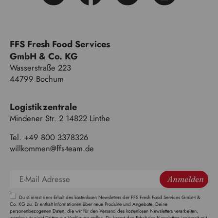
FFS Fresh Food Services
GmbH & Co. KG
Wasserstraße 223
44799 Bochum
Logistikzentrale
Mindener Str. 2 14822 Linthe
Tel. +49 800 3378326
willkommen@ffs-team.de
Anmelden
Du stimmst dem Erhalt des kostenlosen Newsletters der FFS Fresh Food Services GmbH &
Co. KG zu. Er enthält Informationen über neue Produkte und Angebote. Deine
personenbezogenen Daten, die wir für den Versand des kostenlosen Newsletters verarbeiten,
werden wir nicht Dritten zur Verfügung stellen. Du kannst den Erhalt des Newsletters jederzeit mit