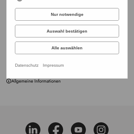
Schweinegulasch aus dem Schinken
Nur notwendige
32288-7
1 x 2,50 kg
Auswahl bestätigen
Schweinegulasch aus der Schulter
Alle auswählen
32294-8
1 x 2,50 kg
Datenschutz
Impressum
Allgemeine Informationen